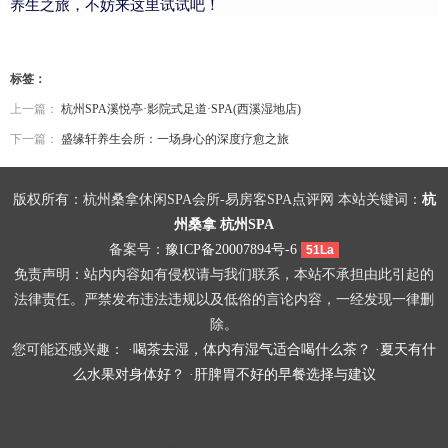
养生之旅，不妨来这里试试吧！
标签：
上一篇：
杭州SPA溪悦亭·影院式足道·SPA(西溪湿地店)
下一篇：
盛缘轩养生会所：一场身心的深度疗愈之旅
版权所有：杭州桑拿休闲SPA会所-易房客SPA点评网 本站关键词：
杭
州桑拿
杭州SPA
备案号：
豫ICP备20007894号-6
51La
免责声明：站内内容如有侵权请与我们联系，本站不承担由此引起的
法律责任。严禁发布违法违规以及低俗的言论内容，一经发现一律删
除。
您可能还感兴趣： ·
喝茶去湿，体内有湿气适合喝什么茶？
·
夏天有什
么水果对身体好？
·
肝脾胃不好的早餐选择与建议
成都温江区桑拿
杭州钱塘区休闲会所
上海松江区休闲会所
南京玄武
区高端桑拿
珠海桑拿会所
西安阎良区spa
深圳福田桑拿会所
南通足疗