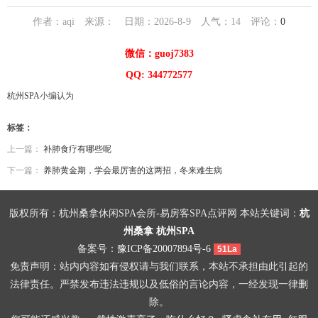
作者：aqi 来源： 日期：2026-8-9 人气：
14
评论：
0
微信：guoj7383
QQ: 344772577
杭州SPA
小编认为
标签：
上一篇：
补肺食疗有哪些呢
下一篇：
养肺黄金期，学会最厉害的这两招，冬来难生病
版权所有：杭州桑拿休闲SPA会所-易房客SPA点评网 本站关键词：
杭
州桑拿
杭州SPA
备案号：
豫ICP备20007894号-6
51La
免责声明：站内内容如有侵权请与我们联系，本站不承担由此引起的
法律责任。严禁发布违法违规以及低俗的言论内容，一经发现一律删
除。