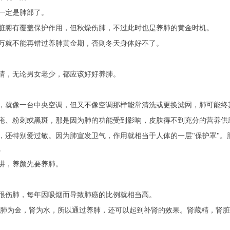
一定是肺部了。
脏腑有覆盖保护作用，但秋燥伤肺，不过此时也是养肺的黄金时机。
万就不能再错过养肺黄金期，否则冬天身体好不了。
情，无论男女老少，都应该好好养肺。
，就像一台中央空调，但又不像空调那样能常清洗或更换滤网，肺可能终
疮、粉刺或黑斑，那是因为肺的功能受到影响，皮肤得不到充分的营养供应
，还特别爱过敏。因为肺宣发卫气，作用就相当于人体的一层"保护罩"。
。
讲，养颜先要养肺。
很伤肺，每年因吸烟而导致肺癌的比例就相当高。
 肺为金，肾为水，所以通过养肺，还可以起到补肾的效果。肾藏精，肾