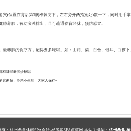
俞穴(位置在背后第3胸椎棘突下，左右旁开两指宽处)数十下，同时用手掌
健肺养肺，有助痰浊排出，且可疏通脊背经脉，预防感冒。
，最养肺的食疗方，记得要多吃哦。如：山药、梨、百合、银耳、白萝卜
都有哪些养肺妙招呢
的这两招，冬来不生病！为家人保存~
有：杭州桑拿休闲SPA会所-易房客SPA点评网 本站关键词：
杭州桑拿
杭