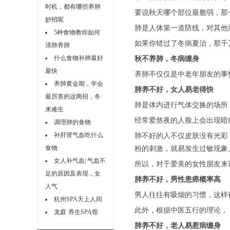
时机，都有哪些养肺
要说秋天哪个部位最脆弱，那
妙招呢
肺是人体第一道防线，对其他
5种食物教你如何
如果你错过了冬病夏治，那千
清肺养肺
什么食物补肺最好
秋不养肺，冬病缠身
最快
养肺不仅仅是中老年朋友的事
养肺黄金期，学会
肺养不好，女人易老得快
最厉害的这两招，冬
肺是体内进行气体交换的场所
来难生
经常爱熬夜的人脸上会出现暗
调理肺的食物
补肝肾气血吃什么
肺不好的人不仅皮肤没有光彩
食物
粉的刺激，就易发生过敏现象
女人补气血| 气血不
所以，对于爱美的女性朋友来
足的原因及表现，女
肺养不好，男性患癌概率高
人气
男人往往有吸烟的习惯，这样
杭州SPA天上人间
此外，根据中医五行的理论，
龙庭·养生SPA馆
肺养不好，老人易惹病缠身