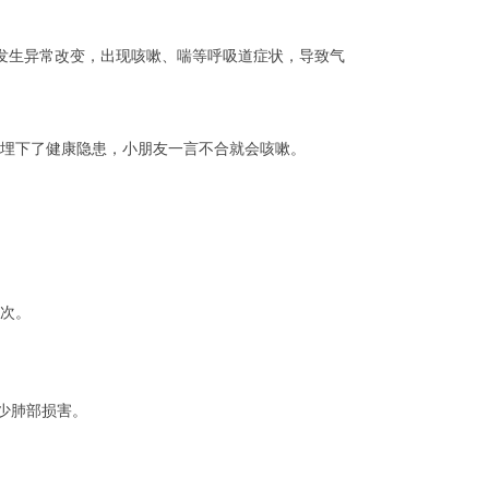
发生异常改变，出现咳嗽、喘等呼吸道症状，导致气
于埋下了健康隐患，小朋友一言不合就会咳嗽。
1次。
少肺部损害。