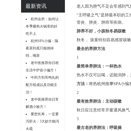
最新资讯
老人因为肺气不足会常感到气
“主呼吸之气”是肺最本职的
杭州会所：如何让
管炎、肺炎、肺癌等疾病。
冬季爆热火锅变的好
肺养不好，小孩秋冬易咳嗽
吃不上
秋冬， 孩童特别容易感冒咳
杭州SPA小编：隔
夜茶到底只能倒掉
最全的养肺方法
吗，喝茶
1
老中医推荐你日程
最简单养肺法：一杯热水
生活中护齿小偏方！
热水不仅可以喝，还能润肺，
中药方剂耳鸣丸的
方法：
将热
杭州按摩SPA
小编
配方组成以及功能主
治！
2
老中医推荐你日常
最有效养肺法：主动咳嗽
解酒小验方！
秋日应注意经常开窗通风换气
要想长寿，一定要
3
泻肝火：5大妙方能泻
最古老的养肺法：呼吸操
火疏