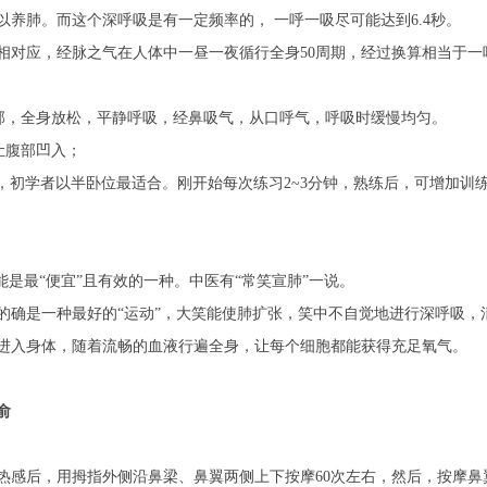
养肺。而这个深呼吸是有一定频率的， 一呼一吸尽可能达到6.4秒。
相对应，经脉之气在人体中一昼一夜循行全身50周期，经过换算相当于一呼
胸部，全身放松，平静呼吸，经鼻吸气，从口呼气，呼吸时缓慢均匀。
让腹部凹入；
位，初学者以半卧位最适合。刚开始每次练习2~3分钟，熟练后，可增加训练
能是最“便宜”且有效的一种。中医有“常笑宣肺”一说。
的确是一种最好的“运动”，大笑能使肺扩张，笑中不自觉地进行深呼吸，
进入身体，随着流畅的血液行遍全身，让每个细胞都能获得充足氧气。
俞
感后，用拇指外侧沿鼻梁、鼻翼两侧上下按摩60次左右，然后，按摩鼻翼