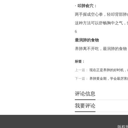
· 叩肺俞穴：
两手握成空心拳，轻叩背部肺
这种方法可以舒畅胸中之气，
6
最润肺的食物
养肺离不开吃，最润肺的食物
标签：
上一篇：
现在正是养肺的好时机，
下一篇：
养肺黄金期，学会最厉害
评论信息
我要评论
版权所