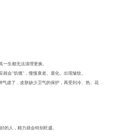
其一生都无法清理更换。
就会"饥饿"，慢慢衰老、退化、出现皱纹。
肺气虚了，皮肤缺少卫气的保护，再受到冷、热、花
脏好的人，精力就会特别旺盛。