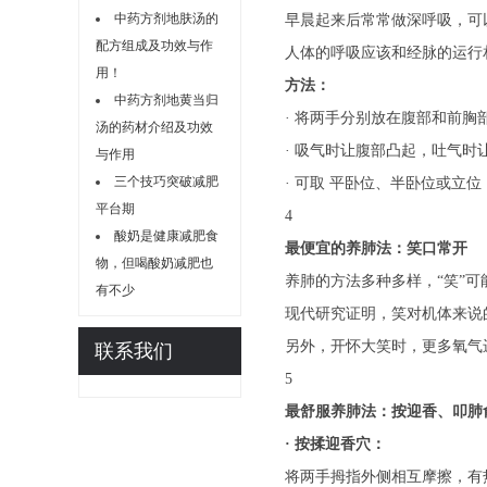
中药方剂地肤汤的
早晨起来后常常做深呼吸，可以
配方组成及功效与作
人体的呼吸应该和经脉的运行
用！
方法：
中药方剂地黄当归
· 将两手分别放在腹部和前
汤的药材介绍及功效
· 吸气时让腹部凸起，吐气时
与作用
三个技巧突破减肥
· 可取 平卧位、半卧位或立
平台期
4
酸奶是健康减肥食
最便宜的养肺法：笑口常开
物，但喝酸奶减肥也
养肺的方法多种多样，“笑”可
有不少
现代研究证明，笑对机体来说
另外，开怀大笑时，更多氧气
联系我们
5
最舒服养肺法：按迎香、叩肺
· 按揉迎香穴：
将两手拇指外侧相互摩擦，有热