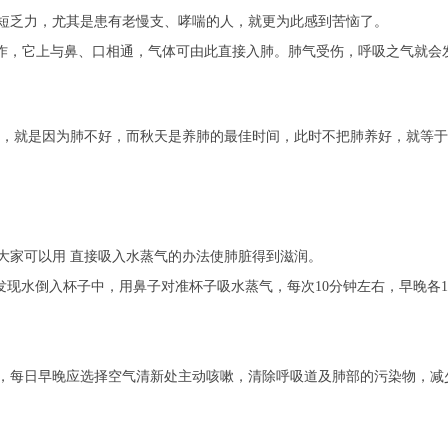
短乏力，尤其是患有老慢支、哮喘的人，就更为此感到苦恼了。
工作，它上与鼻、口相通，气体可由此直接入肺。肺气受伤，呼吸之气就会
嗽，就是因为肺不好，而秋天是养肺的最佳时间，此时不把肺养好，就等
大家可以用 直接吸入水蒸气的办法使肺脏得到滋润。
发现水倒入杯子中，用鼻子对准杯子吸水蒸气，每次10分钟左右，早晚各
，每日早晚应选择空气清新处主动咳嗽，清除呼吸道及肺部的污染物，减