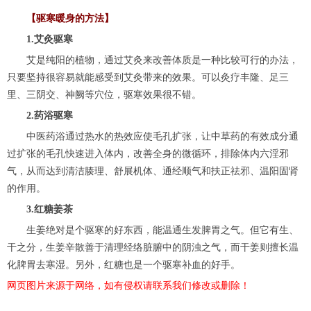
【驱寒暖身的方法】
1.艾灸驱寒
艾是纯阳的植物，通过艾灸来改善体质是一种比较可行的办法，
只要坚持很容易就能感受到艾灸带来的效果。可以灸疗丰隆、足三
里、三阴交、神阙等穴位，驱寒效果很不错。
2.药浴驱寒
中医药浴通过热水的热效应使毛孔扩张，让中草药的有效成分通
过扩张的毛孔快速进入体内，改善全身的微循环，排除体内六淫邪
气，从而达到清洁腠理、舒展机体、通经顺气和扶正祛邪、温阳固肾
的作用。
3.红糖姜茶
生姜绝对是个驱寒的好东西，能温通生发脾胃之气。但它有生、
干之分，生姜辛散善于清理经络脏腑中的阴浊之气，而干姜则擅长温
化脾胃去寒湿。另外，红糖也是一个驱寒补血的好手。
网页图片来源于网络，如有侵权请联系我们修改或删除！