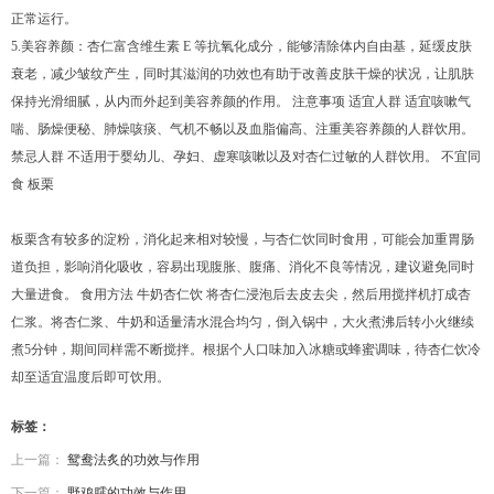
正常运行。
5.美容养颜：杏仁富含维生素 E 等抗氧化成分，能够清除体内自由基，延缓皮肤
衰老，减少皱纹产生，同时其滋润的功效也有助于改善皮肤干燥的状况，让肌肤
保持光滑细腻，从内而外起到美容养颜的作用。 注意事项 适宜人群 适宜咳嗽气
喘、肠燥便秘、肺燥咳痰、气机不畅以及血脂偏高、注重美容养颜的人群饮用。
禁忌人群 不适用于婴幼儿、孕妇、虚寒咳嗽以及对杏仁过敏的人群饮用。 不宜同
食 板栗
板栗含有较多的淀粉，消化起来相对较慢，与杏仁饮同时食用，可能会加重胃肠
道负担，影响消化吸收，容易出现腹胀、腹痛、消化不良等情况，建议避免同时
大量进食。 食用方法 牛奶杏仁饮 将杏仁浸泡后去皮去尖，然后用搅拌机打成杏
仁浆。将杏仁浆、牛奶和适量清水混合均匀，倒入锅中，大火煮沸后转小火继续
煮5分钟，期间同样需不断搅拌。根据个人口味加入冰糖或蜂蜜调味，待杏仁饮冷
却至适宜温度后即可饮用。
标签：
上一篇：
鸳鸯法炙的功效与作用
下一篇：
野鸡臛的功效与作用