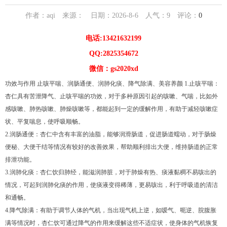
作者：aqi 来源： 日期：2026-8-6 人气：
9
评论：
0
电话:13421632199
QQ:2825354672
微信：gs2020xd
功效与作用 止咳平喘、润肠通便、润肺化痰、降气除满、美容养颜 1.止咳平喘：
杏仁具有苦泄降气、止咳平喘的功效，对于多种原因引起的咳嗽、气喘，比如外
感咳嗽、肺热咳嗽、肺燥咳嗽等，都能起到一定的缓解作用，有助于减轻咳嗽症
状、平复喘息，使呼吸顺畅。
2.润肠通便：杏仁中含有丰富的油脂，能够润滑肠道，促进肠道蠕动，对于肠燥
便秘、大便干结等情况有较好的改善效果，帮助顺利排出大便，维持肠道的正常
排泄功能。
3.润肺化痰：杏仁饮归肺经，能滋润肺脏，对于肺燥有热、痰液黏稠不易咳出的
情况，可起到润肺化痰的作用，使痰液变得稀薄，更易咳出，利于呼吸道的清洁
和通畅。
4.降气除满：有助于调节人体的气机，当出现气机上逆，如嗳气、呃逆、脘腹胀
满等情况时，杏仁饮可通过降气的作用来缓解这些不适症状，使身体的气机恢复