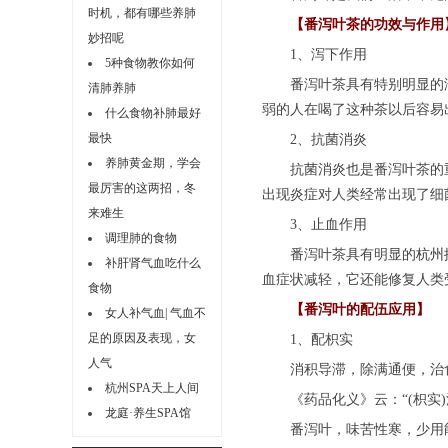
时机，都有哪些养肺
【番泻叶茶的功效与作用
妙招呢
1、泻下作用
5种食物教你如何
番泻叶茶具有特别明显的泻
清肺养肺
弱的人在喝了这种茶以后容易
什么食物补肺最好
最快
2、抗菌消炎
养肺黄金期，学会
抗菌消炎也是番泻叶茶的重
最厉害的这两招，冬
出现炎症对人类经常出现了细
来难生
3、止血作用
调理肺的食物
番泻叶茶具有明显的
杭州
补肝肾气血吃什么
血症状减轻，它还能修复人类
食物
【番泻叶的配伍应用】
女人补气血| 气血不
足的原因及表现，女
1、配枳实
人气
消积导滞，除满通便，治食
杭州SPA天上人间
《药品化义》云：“(枳实)
龙庭·养生SPA馆
番泻叶，味苦性寒，少用能