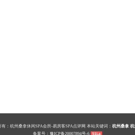
有：杭州桑拿休闲SPA会所-易房客SPA点评网 本站关键词：
杭州桑拿
杭
备案号：
豫ICP备20007894号-6
51La