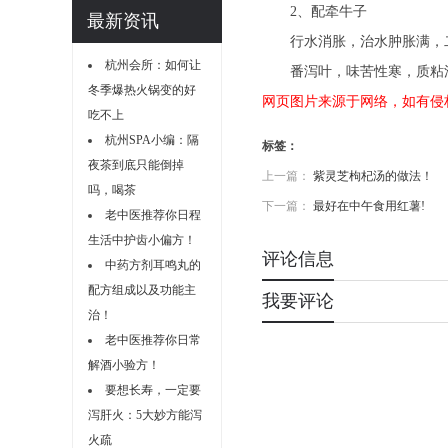
2、配牵牛子
最新资讯
行水消胀，治水肿胀满，二
杭州会所：如何让
番泻叶，味苦性寒，质粘滑
冬季爆热火锅变的好
网页图片来源于网络，如有侵
吃不上
杭州SPA小编：隔
标签：
夜茶到底只能倒掉
上一篇：
紫灵芝枸杞汤的做法！
吗，喝茶
下一篇：
最好在中午食用红薯!
老中医推荐你日程
生活中护齿小偏方！
评论信息
中药方剂耳鸣丸的
配方组成以及功能主
我要评论
治！
老中医推荐你日常
解酒小验方！
要想长寿，一定要
泻肝火：5大妙方能泻
火疏