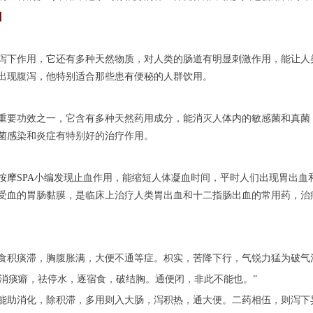
】
下作用，它还有多种天然物质，对人类的肠道有明显刺激作用，能让人
出现腹泻，他特别适合那些患有便秘的人群饮用。
要功效之一，它含有多种天然药用成分，能消灭人体内的敏感菌和真菌
菌感染和炎症有特别好的治疗作用。
按摩SPA
小编发现止血作用，能缩短人体凝血时间，平时人们出现胃出血
受血的胃肠黏膜，是临床上治疗人类胃出血和十二指肠出血的常用药，治
积痰滞，胸腹胀满，大便不通等症。枳实，苦降下行，气锐力猛为破气
消痰癖，祛停水，逐宿食，破结胸。通便闭，非此不能也。”
助消化，除积滞，多用则入大肠，泻积热，通大便。二药相伍，则泻下