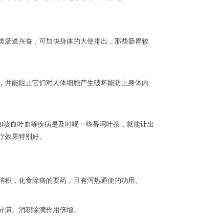
类肠道兴奋，可加快身体的大便排出，那些肠胃较
，并能阻止它们对人体细胞产生破坏能防止身体内
和咳血吐血等疾病是及时喝一些番泻叶茶，就能让出
疗效果特别好。
消积，化食除痞的要药，且有泻热通便的功用。
异滞。消积除满作用倍增。