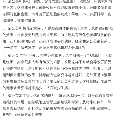
2、蒲公英和枸杞一起泡，含有大量的维生素A，硫氨酸，核黄素和胡
萝卜素，这些成分被人体吸收后不仅能改善眼部不适，还能降低血清
谷丙转氨酶含量，有修复肝脏细胞的功效；早晚一杯，养肝排毒，皮
肤细腻，谁喝谁健康。
3、蒲公英和菊花泡水喝，可以提高身体的抗氧化能力，从而达到护肤
的效果，让皮肤更加美白更加细腻，而且还具有淡化色斑和皱纹的作
用，还可以滋润肠胃，起到预防便秘的功效。经常和蒲公英菊花茶，
肝干净了，湿气没了，皮肤更细腻
杭州SPA
小编认为。
4、蒲公英与“它”搭配，排净身体毒素，给全身来一个“大扫除”！它就
是红枣，如今很多人都有熬夜的习惯，长期这样下来就会导致肝脏受
到损伤的情况，这个时候不妨选择用蒲公英和红枣泡在一起喝，可以
起到保护肝脏的效果，排毒能力也会变得越来越好。另外要是血液里
面有堆积过多毒素的话，适当喝点蒲公英和红枣，这样就能让血液内
的毒素含量变得越来越少，从而减少生病。
5、蒲公英加丁香，这两者的搭配，每天泡水喝一点，对于疏通血管有
着很好的作用，能够吸附血管壁上的垃圾和毒素，及时排出体外，降
低血液粘稠度；而且这两者的搭配有醒酒灭菌的作用，平时多喝些，
是预防血管堵塞的好帮手。