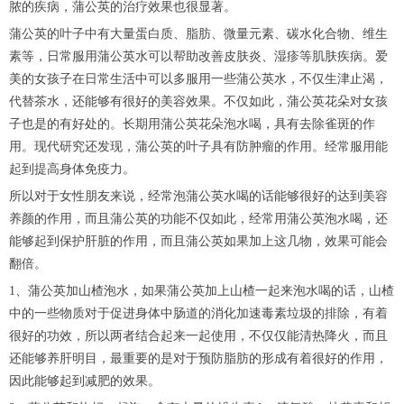
脓的疾病，蒲公英的治疗效果也很显著。
蒲公英的叶子中有大量蛋白质、脂肪、微量元素、碳水化合物、维生
素等，日常服用蒲公英水可以帮助改善皮肤炎、湿疹等肌肤疾病。爱
美的女孩子在日常生活中可以多服用一些蒲公英水，不仅生津止渴，
代替茶水，还能够有很好的美容效果。不仅如此，蒲公英花朵对女孩
子也是的有好处的。长期用蒲公英花朵泡水喝，具有去除雀斑的作
用。现代研究还发现，蒲公英的叶子具有防肿瘤的作用。经常服用能
起到提高身体免疫力。
所以对于女性朋友来说，经常泡蒲公英水喝的话能够很好的达到美容
养颜的作用，而且蒲公英的功能不仅如此，经常用蒲公英泡水喝，还
能够起到保护肝脏的作用，而且蒲公英如果加上这几物，效果可能会
翻倍。
1、蒲公英加山楂泡水，如果蒲公英加上山楂一起来泡水喝的话，山楂
中的一些物质对于促进身体中肠道的消化加速毒素垃圾的排除，有着
很好的功效，所以两者结合起来一起使用，不仅仅能清热降火，而且
还能够养肝明目，最重要的是对于预防脂肪的形成有着很好的作用，
因此能够起到减肥的效果。