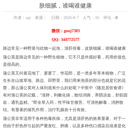
肤细腻，谁喝谁健康
作者：aqi 来源： 日期：2026-8-7 人气：
16
评论：
0
微信：guoj7383
QQ: 344772577
路边常见一种野菜与此物一起泡，清肝排毒，皮肤细腻，谁喝谁健康
蒲公英是路边常见的一种野生植物，它不只是外观好看，药用价值也
是很高的。
蒲公英又叫黄花地丁、婆婆丁、华花郎，是一类多年草本植物，广泛
生长在山坡草地、路边、田野里，我们用来泡茶的部分也就是它的花
蕾，那么蒲公英对人体到底有什么好处呢？中医中《随息居饮食谱》
有对蒲公英的记载，“清肺，利嗽化痰，散结消痈，养阴凉血，舒筋固
齿，通乳益精。”即全草入药，性平味甘微苦。可清热解毒，消肿散
结。有显著的催乳作用，治疗乳腺炎十分有效。
蒲公英非常适用于各种热毒疾病，尤其是清肝热的效果显著。对于一
些由于肝热所引起的严重发红、肿痛，以及多种伤口感染后或者是化